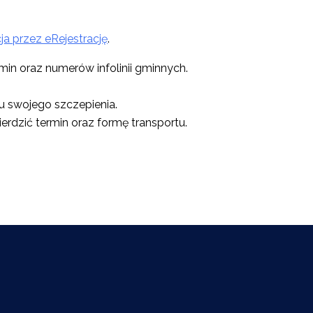
cja przez eRejestrację
.
 gmin oraz numerów infolinii gminnych.
u swojego szczepienia.
erdzić termin oraz formę transportu.