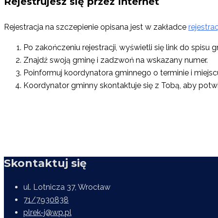
Rejestrujesz się przez Internet
Rejestracja na szczepienie opisana jest w zakładce
rejestra
Po zakończeniu rejestracji, wyświetli się link do spisu
Znajdź swoją gminę i zadzwoń na wskazany numer.
Poinformuj koordynatora gminnego o terminie i miejsc
Koordynator gminny skontaktuje się z Tobą, aby potwi
Skontaktuj się
ul. Lotnicza 37, Wrocław
71/7930838
plrek-j@wp.pl