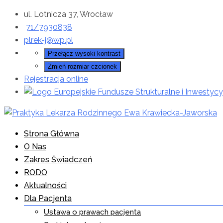
Przejdź
ul. Lotnicza 37, Wrocław
do
71/7930838
treści
plrek-j@wp.pl
Przełącz wysoki kontrast
Zmień rozmiar czcionek
Rejestracja online
Strona Główna
O Nas
Zakres Świadczeń
RODO
Aktualności
Dla Pacjenta
Ustawa o prawach pacjenta